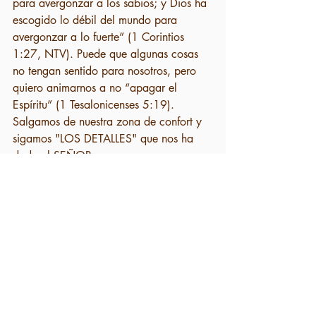
para avergonzar a los sabios; y Dios ha 
escogido lo débil del mundo para 
avergonzar a lo fuerte” (1 Corintios 
1:27, NTV). Puede que algunas cosas 
no tengan sentido para nosotros, pero 
quiero animarnos a no “apagar el 
Espíritu” (1 Tesalonicenses 5:19). 
Salgamos de nuestra zona de confort y 
sigamos "LOS DETALLES" que nos ha 
dado el SEÑOR.
Como se señala en nuestras Escrituras 
principales, Deuteronomio 5 y Josué 1, 
estos poderosos hombres de Dios 
continuaron transmitiendo “LOS 
DETALLES” de los Mandamientos de 
Dios. Nosotros también, que hemos sido 
hechos coherederos de Cristo Jesús, 
debemos levantarnos por fe y obedecer 